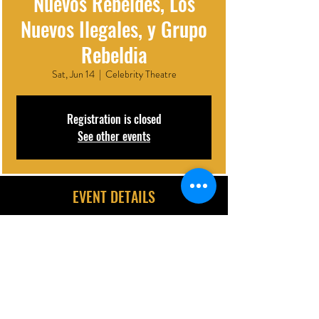
Nuevos Rebeldes, Los
Nuevos Ilegales, y Grupo
Rebeldia
Sat, Jun 14
  |  
Celebrity Theatre
Registration is closed
See other events
EVENT DETAILS
Jun 14, 2025, 8:00 PM
Celebrity Theatre, 440 N 32nd St, Phoenix, AZ 85008, USA
DESCRIPTION | ARTIST BIO
La música regional mexicana llega con todo al 
Celebrity 