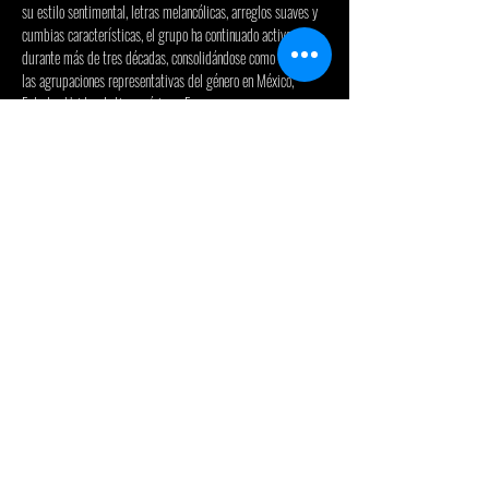
su estilo sentimental, letras melancólicas, arreglos suaves y 
cumbias características, el grupo ha continuado activo 
durante más de tres décadas, consolidándose como una de 
las agrupaciones representativas del género en México, 
Estados Unidos, Latinoamérica y Europa.
Industria del Amor es una de las agrupaciones más 
representativas del género grupero romántico en México y 
Estados Unidos. Fundada en 1984 en Oxnard, California, la 
banda ha construido una trayectoria de más de cuatro 
décadas, consolidando un legado musical basado en letras 
profundas, melodías emotivas y un estilo inconfundible que 
conecta con el público a través del amor y el desamor. La 
alineación actual de Industria del Amor está conformada por 
Roberto Verduzco en la voz, Salvador Vásquez en la guitarra, 
Francisco Javier Solís en la…
Read More >