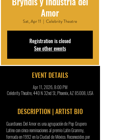
Bryndis y Industria del
Amor
Sat, Apr 11
  |  
Celebrity Theatre
Registration is closed
See other events
EVENT DETAILS
Apr 11, 2026, 8:00 PM
Celebrity Theatre, 440 N 32nd St, Phoenix, AZ 85008, USA
DESCRIPTION | ARTIST BIO
Guardianes Del Amor es una agrupación de Pop Grupero 
Latino con cinco nominaciones al premio Latin Grammy, 
formada en 1992 en la Ciudad de México. Reconocidos por 